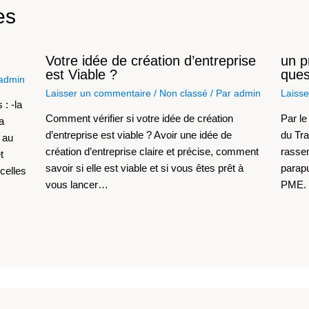
es
Votre idée de création d’entreprise
un p
est Viable ?
ques
admin
Laisser un commentaire
/
Non classé
/ Par
admin
Laiss
: -la
Comment vérifier si votre idée de création
Par le
la
d’entreprise est viable ? Avoir une idée de
du Tra
 au
création d’entreprise claire et précise, comment
rassem
t
savoir si elle est viable et si vous êtes prêt à
parap
celles
vous lancer…
PME. h