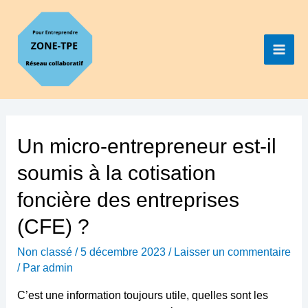
Aller
au
contenu
Main
Men
Un micro-entrepreneur est-il
soumis à la cotisation
foncière des entreprises
(CFE) ?
Non classé
/
5 décembre 2023
/
Laisser un commentaire
/ Par
admin
C’est une information toujours utile, quelles sont les