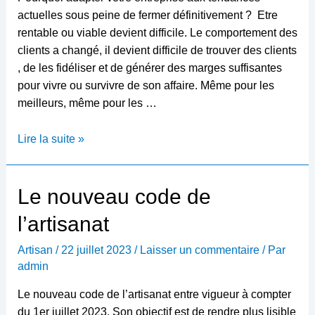
actuelles sous peine de fermer définitivement ? Etre
rentable ou viable devient difficile. Le comportement des
clients a changé, il devient difficile de trouver des clients
, de les fidéliser et de générer des marges suffisantes
pour vivre ou survivre de son affaire. Même pour les
meilleurs, même pour les …
Adapter
Lire la suite »
votre
entreprise
aux
Le nouveau code de
tendances
l’artisanat
actuelles
ou
Artisan
/
22 juillet 2023
/
Laisser un commentaire
/ Par
fermer
admin
définitivement ?
Le nouveau code de l’artisanat entre vigueur à compter
du 1er juillet 2023. Son objectif est de rendre plus lisible