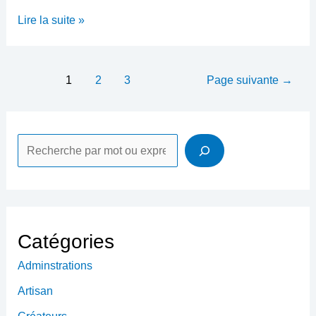
Comment
Lire la suite »
vendre
plus
?
Pagination
1
2
3
Page suivante
→
des
publications
R
e
c
h
e
Catégories
r
Adminstrations
c
Artisan
h